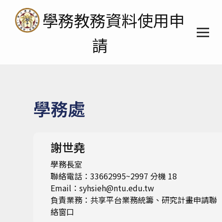
學務教務資料使用申
請
首頁
學務處
公告訊息
相關法規
謝世堯
表單下載
學務長室
聯絡電話：33662995~2997 分機 18
Email：syhsieh@ntu.edu.tw
資料範圍
負責業務：共享平台業務統籌、研究計畫申請聯
絡窗口
相關連結